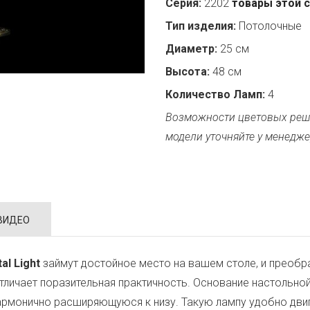
Серия:
2202
товары этой 
Тип изделия:
Потолочные
Диаметр:
25 см
Высота:
48 см
Количество Ламп:
4
Возможности цветовых реш
модели уточняйте у менедже
ВИДЕО
al Light
займут достойное место на вашем столе, и преобр
тличает поразительная практичность. Основание настольно
армонично расширяющуюся к низу. Такую лампу удобно двига