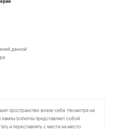
серии
ений данной
ра.
азят пространство возле себя. Несмотря на
й лампы bohemia представляет собой
ть и переставлять с места на место.