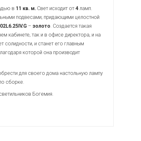
адью в
11 кв. м.
Свет исходит от
4
ламп.
альными подвесами, придающими целостной
02L6.25IV.G
–
золото
. Создается такая
м кабинете, так и в офисе директора, и на
 солидности, и станет его главным
благодаря которой она производит
иобрести для своего дома настольную лампу
по сборке.
светильников Богемия.