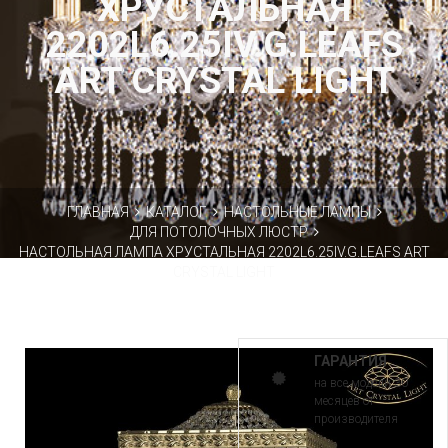
ХРУСТАЛЬНАЯ
2202L6.25IV.G.LEAFS
ART CRYSTAL LIGHT
ГЛАВНАЯ
КАТАЛОГ
НАСТОЛЬНЫЕ ЛАМПЫ
ДЛЯ ПОТОЛОЧНЫХ ЛЮСТР
НАСТОЛЬНАЯ ЛАМПА ХРУСТАЛЬНАЯ 2202L6.25IV.G.LEAFS ART
CRYSTAL LIGHT
ГАРАНТИЯ
на все модели 30
месяцев от
производителя