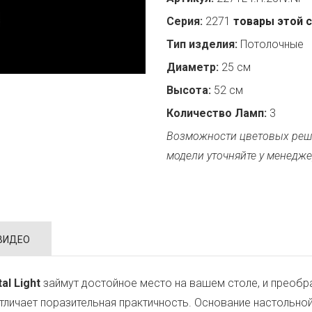
Серия:
2271
товары этой 
Тип изделия:
Потолочные
Диаметр:
25 см
Высота:
52 см
Количество Ламп:
3
Возможности цветовых реш
модели уточняйте у менедже
ВИДЕО
al Light
займут достойное место на вашем столе, и преобр
тличает поразительная практичность. Основание настольно