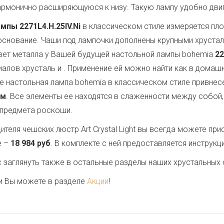
армонично расширяющуюся к низу. Такую лампу удобно двига
мпы 2271L4.H.25IV.Ni
в классическом стиле измеряется п
 основание. Чаши под лампочки дополнены крупными хруст
Цвет металла у Вашей будущей настольной лампы bohemia
22
иалов хрусталь и
. Применение ей можно найти как в домашне
 настольная лампа bohemia в классическом стиле привнесет
см
. Все элементы ее находятся в слаженности между собой
 предмета роскоши.
теля чешских люстр Art Crystal Light вы всегда можете пр
е –
18 984 руб
. В комплекте с ней предоставляется инструкц
заглянуть также в остальные разделы наших хрустальных 
и Вы можете в разделе
Акции
!