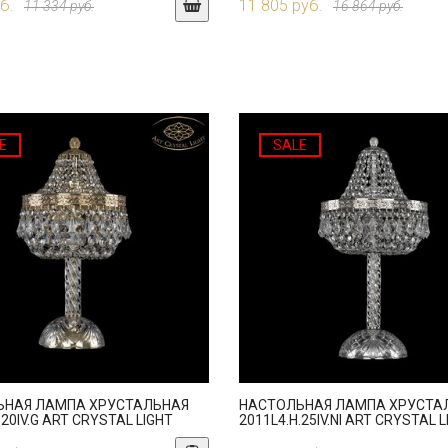
б.
11 805 руб.
11 334 руб.
16 864 руб.
E
SALE
ЬНАЯ ЛАМПА ХРУСТАЛЬНАЯ
НАСТОЛЬНАЯ ЛАМПА ХРУСТА
.20IV.G ART CRYSTAL LIGHT
2011L4.H.25IV.NI ART CRYSTAL 