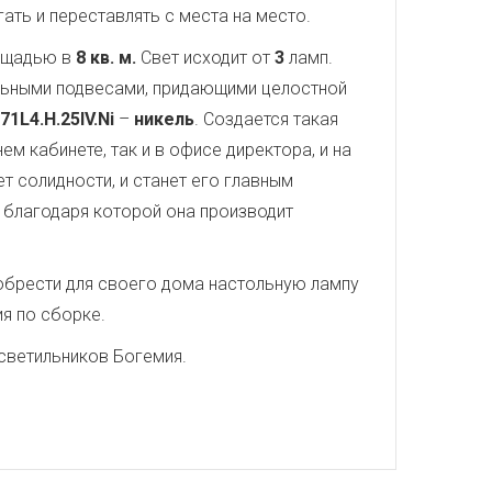
ть и переставлять с места на место.
лощадью в
8 кв. м.
Свет исходит от
3
ламп.
альными подвесами, придающими целостной
71L4.H.25IV.Ni
–
никель
. Создается такая
м кабинете, так и в офисе директора, и на
 солидности, и станет его главным
, благодаря которой она производит
иобрести для своего дома настольную лампу
ия по сборке.
светильников Богемия.