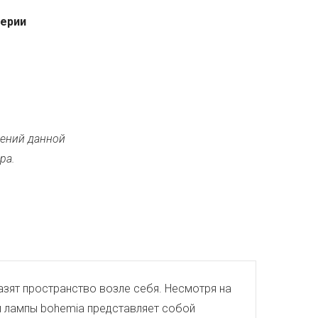
серии
ений данной
ра.
азят пространство возле себя. Несмотря на
й лампы bohemia представляет собой