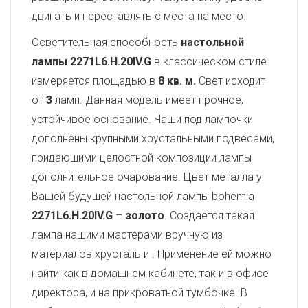
двигать и переставлять с места на место.
Осветительная способность
настольной
лампы 2271L6.H.20IV.G
в классическом стиле
измеряется площадью в
8 кв. м.
Свет исходит
от
3
ламп. Данная модель имеет прочное,
устойчивое основание. Чаши под лампочки
дополнены крупными хрустальными подвесами,
придающими целостной композиции лампы
дополнительное очарование. Цвет металла у
Вашей будущей настольной лампы bohemia
2271L6.H.20IV.G
–
золото
. Создается такая
лампа нашими мастерами вручную из
материалов хрусталь и
. Применение ей можно
найти как в домашнем кабинете, так и в офисе
директора, и на прикроватной тумбочке. В