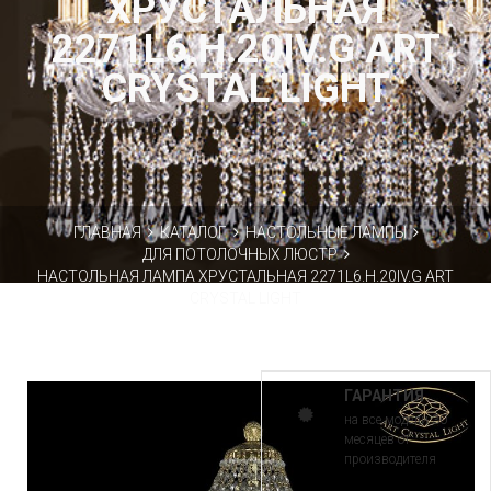
ХРУСТАЛЬНАЯ
2271L6.H.20IV.G ART
CRYSTAL LIGHT
ГЛАВНАЯ
КАТАЛОГ
НАСТОЛЬНЫЕ ЛАМПЫ
ДЛЯ ПОТОЛОЧНЫХ ЛЮСТР
НАСТОЛЬНАЯ ЛАМПА ХРУСТАЛЬНАЯ 2271L6.H.20IV.G ART
CRYSTAL LIGHT
ГАРАНТИЯ
на все модели 30
месяцев от
производителя