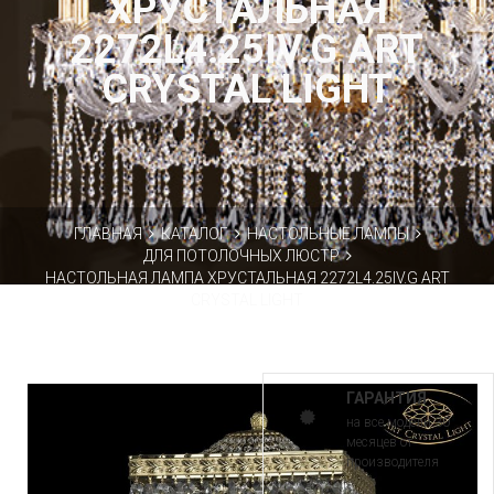
ХРУСТАЛЬНАЯ
2272L4.25IV.G ART
CRYSTAL LIGHT
ГЛАВНАЯ
КАТАЛОГ
НАСТОЛЬНЫЕ ЛАМПЫ
ДЛЯ ПОТОЛОЧНЫХ ЛЮСТР
НАСТОЛЬНАЯ ЛАМПА ХРУСТАЛЬНАЯ 2272L4.25IV.G ART
CRYSTAL LIGHT
ГАРАНТИЯ
на все модели 30
месяцев от
производителя