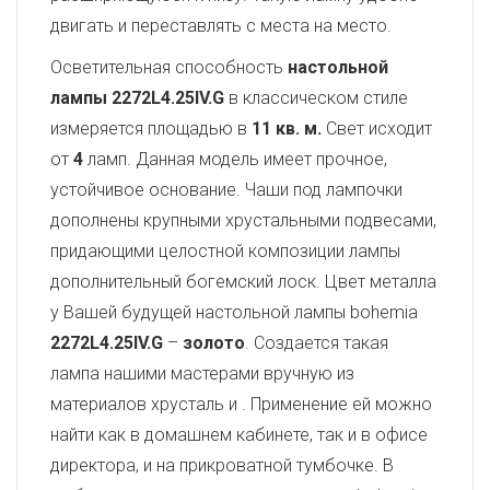
двигать и переставлять с места на место.
Осветительная способность
настольной
лампы 2272L4.25IV.G
в классическом стиле
измеряется площадью в
11 кв. м.
Свет исходит
от
4
ламп. Данная модель имеет прочное,
устойчивое основание. Чаши под лампочки
дополнены крупными хрустальными подвесами,
придающими целостной композиции лампы
дополнительный богемский лоск. Цвет металла
у Вашей будущей настольной лампы bohemia
2272L4.25IV.G
–
золото
. Создается такая
лампа нашими мастерами вручную из
материалов хрусталь и
. Применение ей можно
найти как в домашнем кабинете, так и в офисе
директора, и на прикроватной тумбочке. В