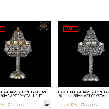
E
SALE
ЬНАЯ ЛАМПА ХРУСТАЛЬНАЯ
НАСТОЛЬНАЯ ЛАМПА ХРУСТА
.20IV.G ART CRYSTAL LIGHT
2011L4.H.25IV.NI ART CRYSTAL 
руб.
18 356 руб.
21 240 руб.
26 222 руб.