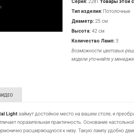
Серия:
2281
товары этой 
Тип изделия:
Потолочные
Диаметр:
25 см
Высота:
42 см
Количество Ламп:
3
Возможности цветовых реш
модели уточняйте у менедже
ВИДЕО
al Light
займут достойное место на вашем столе, и преобр
тличает поразительная практичность. Основание настольно
армонично расширяющуюся к низу. Такую лампу удобно двига