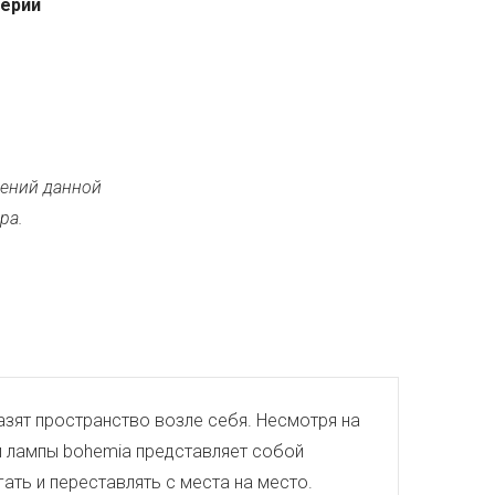
серии
ений данной
ра.
азят пространство возле себя. Несмотря на
й лампы bohemia представляет собой
ть и переставлять с места на место.