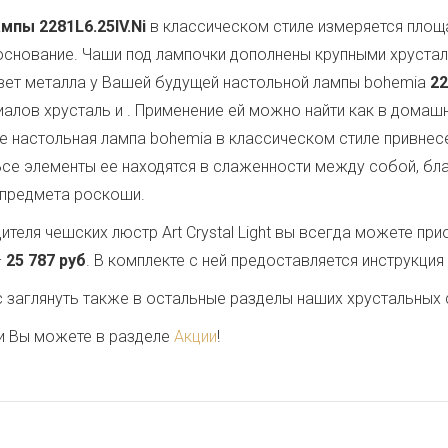
мпы 2281L6.25IV.Ni
в классическом стиле измеряется пло
 основание. Чаши под лампочки дополнены крупными хруст
Цвет металла у Вашей будущей настольной лампы bohemia
22
иалов хрусталь и
. Применение ей можно найти как в домашне
 настольная лампа bohemia в классическом стиле привнесет
 Все элементы ее находятся в слаженности между собой, бл
 предмета роскоши.
теля чешских люстр Art Crystal Light вы всегда можете пр
–
25 787 руб
. В комплекте с ней предоставляется инструкция
заглянуть также в остальные разделы наших хрустальных 
и Вы можете в разделе
Акции
!