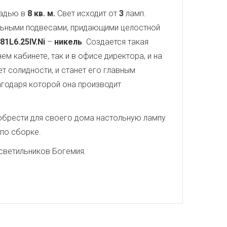
щадью в
8 кв. м.
Свет исходит от
3
ламп.
альными подвесами, придающими целостной
81L6.25IV.Ni
–
никель
. Создается такая
м кабинете, так и в офисе директора, и на
 солидности, и станет его главным
агодаря которой она производит
иобрести для своего дома настольную лампу
 по сборке.
светильников Богемия.