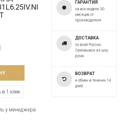
ГАРАНТИЯ
L6.25IV.NI
на все модели 30
T
месяцев от
производителя
ДОСТАВКА
по всей России.
Самовывоз из шоу-
рума
НУ
ВОЗВРАТ
и обмен в течении 14
дней
 в 1 клик
ть у менеджера