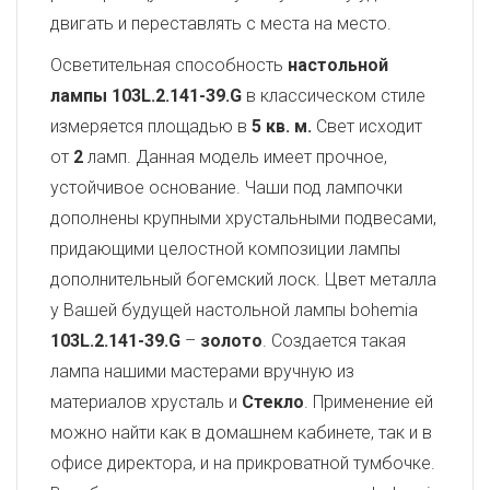
двигать и переставлять с места на место.
Осветительная способность
настольной
лампы 103L.2.141-39.G
в классическом стиле
измеряется площадью в
5 кв. м.
Свет исходит
от
2
ламп. Данная модель имеет прочное,
устойчивое основание. Чаши под лампочки
дополнены крупными хрустальными подвесами,
придающими целостной композиции лампы
дополнительный богемский лоск. Цвет металла
у Вашей будущей настольной лампы bohemia
103L.2.141-39.G
–
золото
. Создается такая
лампа нашими мастерами вручную из
материалов хрусталь и
Стекло
. Применение ей
можно найти как в домашнем кабинете, так и в
офисе директора, и на прикроватной тумбочке.