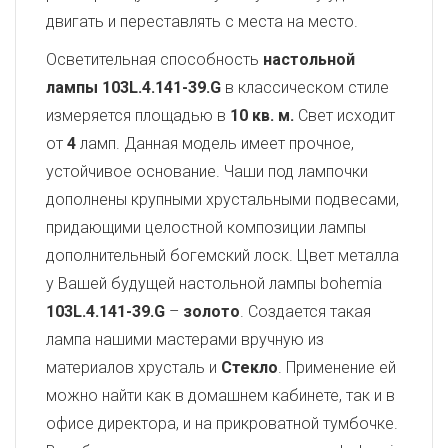
двигать и переставлять с места на место.
Осветительная способность
настольной
лампы 103L.4.141-39.G
в классическом стиле
измеряется площадью в
10 кв. м.
Свет исходит
от
4
ламп. Данная модель имеет прочное,
устойчивое основание. Чаши под лампочки
дополнены крупными хрустальными подвесами,
придающими целостной композиции лампы
дополнительный богемский лоск. Цвет металла
у Вашей будущей настольной лампы bohemia
103L.4.141-39.G
–
золото
. Создается такая
лампа нашими мастерами вручную из
материалов хрусталь и
Стекло
. Применение ей
можно найти как в домашнем кабинете, так и в
офисе директора, и на прикроватной тумбочке.