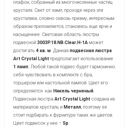
плафон, собранный из многочисленных частиц
хрусталя. Свет от ламп, проходя через эти
хрусталики, словно сквозь призму, интересным
образом преломляется, становясь еще ярче и
насыщеннее. Световая область люстры
подвесной
3003P.18.NB.Clear.H-1A
может
достигать
4 кв. м
. Данная
подвесная люстра
Art Crystal Light
предполагает использование
1 ламп
. Любой такой подвес будет гармонично
себя чувствовать в комплекте с бра,
торшером или настольной лампой. Цвет его
определяется как
Никель черненый
.
Подвесная люстра
Art Crystal Light
создана из
материалов хрусталь и
Металл
, поэтому ее
стоит подбирать к фурнитуре таких же цветов.
Цвет подвесок у нее –
Sp
.