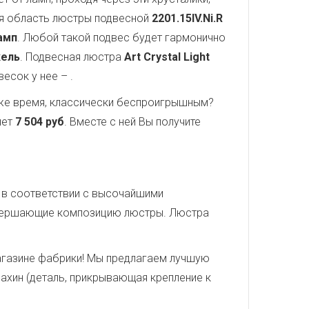
ая область люстры подвесной
2201.15IV.Ni.R
амп
. Любой такой подвес будет гармонично
кель
. Подвесная люстра
Art Crystal Light
двесок у нее –
.
о же время, классически беспроигрышным?
яет
7 504 руб
. Вместе с ней Вы получите
н в соответствии с высочайшими
завершающие композицию люстры. Люстра
агазине фабрики! Мы предлагаем лучшую
дахин (деталь, прикрывающая крепление к