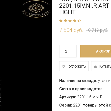
2201.15IV.NI.R AR
LIGHT
7 504 руб.
10 719 руб.
В КОРЗИ
отложить
Купить
Наличие на складе:
уточни
Снята с производства:
Артикул:
2201.15IV.Ni.R
Серия:
2201
товары этой 