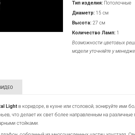
Тип изделия:
Потолочные
Диаметр:
15 см
Высота:
27 см
Количество Ламп:
1
Возможности цветовых реш
модели уточняйте у менедже
ВИДЕО
al Light
в коридоре, в кухне или столовой, зонируйте ими 
еньев, что делает их свет более направленным на различны
арными стойками.
плафон, собранный из многочисленных частиц хрусталя. Свет