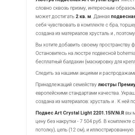
словно сквозь призму, интересным образом
может достигать
2 кв. м
. Данная
подвесная
себя чувствовать в комплекте с бра, торш
создана из материалов хрусталь и
, поэтом
Вы хотите добавить своему пространству ф
Остановитесь на люстре подвесной bohemia i
бесплатный балдахин (маскировку для крепл
Следить за нашими акциями и распродажам
Принадлежащий семейству
люстры Преми
европейскими стандартами качества. Укра
создана из материалов: хрусталь и . К ней
Подвес Art Crystal Light 2201.15IV.Ni.R
вы м
цену без накрутки - 7 504 руб. В комплект
потолку), цепь (12 см), и иллюстрированную