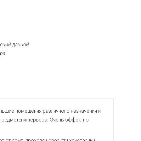
ений данной
ра.
большие помещения различного назначения и
е предметы интерьера. Очень эффектно
 от ламп, проходя через эти хрусталики,