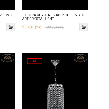
.55IV.G
ЛЮСТРА ХРУСТАЛЬНАЯ 2101.80IV.G.C1
ART CRYSTAL LIGHT
93 486 руб.
133 551 руб.
SALE