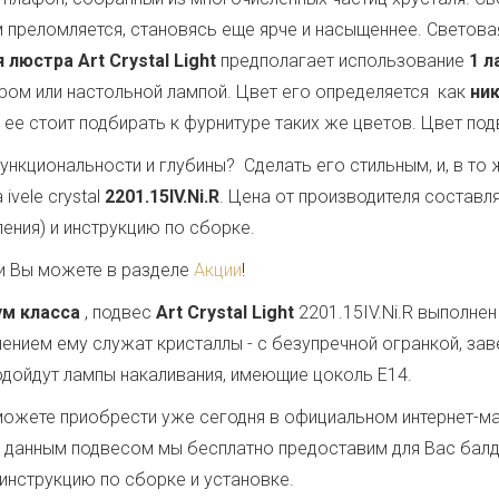
 преломляется, становясь еще ярче и насыщеннее. Светов
 люстра Art Crystal Light
предполагает использование
1 л
ером или настольной лампой. Цвет его определяется как
ни
у ее стоит подбирать к фурнитуре таких же цветов. Цвет по
ункциональности и глубины? Сделать его стильным, и, в т
vele crystal
2201.15IV.Ni.R
. Цена от производителя составл
ения) и инструкцию по сборке.
и Вы можете в разделе
Акции
!
ум класса
, подвес
Art Crystal Light
2201.15IV.Ni.R выполне
шением ему служат кристаллы - с безупречной огранкой, 
 подойдут лампы накаливания, имеющие цоколь E14.
ожете приобрести уже сегодня в официальном интернет-м
е с данным подвесом мы бесплатно предоставим для Вас бал
 инструкцию по сборке и установке.