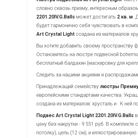
словно сквозь призму, интересным образом
2201.20IV.G.Balls
может достигать
2 кв. м
. 
будет гармонично себя чувствовать в комп
Art Crystal Light
создана из материалов хру
Вы хотите добавить своему пространству ф
Остановитесь на люстре подвесной bohemia i
бесплатный балдахин (маскировку для крепл
Следить за нашими акциями и распродажам
Принадлежащий семейству
люстры Преми
европейскими стандартами качества. Укра
создана из материалов: хрусталь и . К ней
Подвес Art Crystal Light 2201.20IV.G.Balls
в
цену без накрутки - 9 551 руб. В комплект
потолку), цепь (12 см), и иллюстрированную