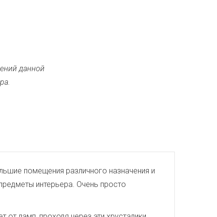
ений данной
ра.
большие помещения различного назначения и
 предметы интерьера. Очень просто
 от ламп, проходя через эти хрусталики,