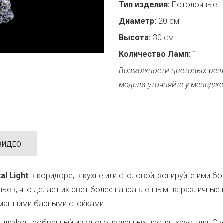
Тип изделия:
Потолочные
Диаметр:
20 см
Высота:
30 см
Количество Ламп:
1
Возможности цветовых реш
модели уточняйте у менедже
ВИДЕО
al Light
в коридоре, в кухне или столовой, зонируйте ими 
еньев, что делает их свет более направленным на различные
омашними барными стойками.
плафон, собранный из многочисленных частиц хрусталя. Свет