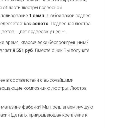
ая область люстры подвесной
спользование
1 ламп
. Любой такой подвес
ределяется как
золото
. Подвесная люстра
 цветов. Цвет подвесок у нее –
.
о же время, классически беспроигрышным?
авляет
9 551 руб
. Вместе с ней Вы получите
лнен в соответствии с высочайшими
завершающие композицию люстры. Люстра
-магазине фабрики! Мы предлагаем лучшую
дахин (деталь, прикрывающая крепление к