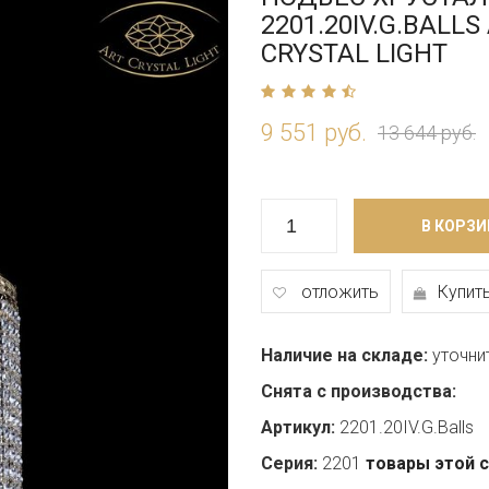
2201.20IV.G.BALLS
CRYSTAL LIGHT
9 551 руб.
13 644 руб.
В КОРЗИ
отложить
Купить
Наличие на складе:
уточни
Снята с производства:
Артикул:
2201.20IV.G.Balls
Серия:
2201
товары этой 