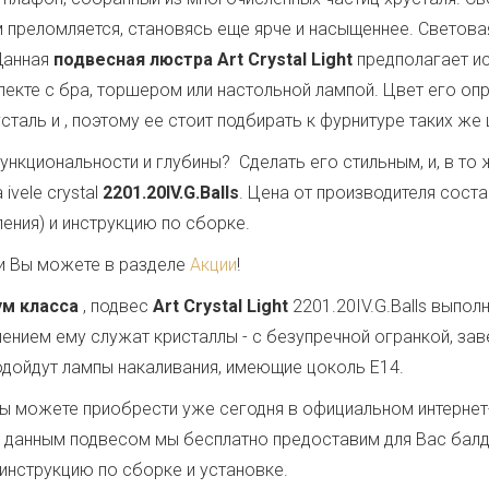
 преломляется, становясь еще ярче и насыщеннее. Светов
Данная
подвесная люстра Art Crystal Light
предполагает и
лекте с бра, торшером или настольной лампой. Цвет его оп
сталь и
, поэтому ее стоит подбирать к фурнитуре таких же
ункциональности и глубины? Сделать его стильным, и, в т
vele crystal
2201.20IV.G.Balls
. Цена от производителя сост
ения) и инструкцию по сборке.
и Вы можете в разделе
Акции
!
ум класса
, подвес
Art Crystal Light
2201.20IV.G.Balls выпо
шением ему служат кристаллы - с безупречной огранкой, 
 подойдут лампы накаливания, имеющие цоколь E14.
ы можете приобрести уже сегодня в официальном интернет
е с данным подвесом мы бесплатно предоставим для Вас бал
 инструкцию по сборке и установке.