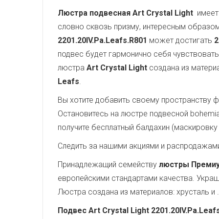
Люстра подвесная Art Crystal Light
имеет 
словно сквозь призму, интересным образом
2201.20IV.Pa.Leafs.R801
может достигать
2
подвес будет гармонично себя чувствовать
люстра
Art Crystal Light
создана из материа
Leafs
.
Вы хотите добавить своему пространству ф
Остановитесь на люстре подвесной bohemia i
получите бесплатный балдахин (маскировку 
Следить за нашими акциями и распродажам
Принадлежащий семейству
люстры Преми
европейскими стандартами качества. Украш
Люстра создана из материалов: хрусталь и 
Подвес Art Crystal Light 2201.20IV.Pa.Leaf