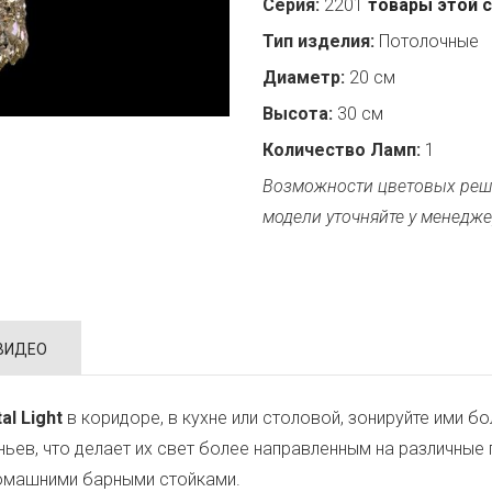
Серия:
2201
товары этой 
Тип изделия:
Потолочные
Диаметр:
20 см
Высота:
30 см
Количество Ламп:
1
Возможности цветовых реш
модели уточняйте у менедже
ВИДЕО
al Light
в коридоре, в кухне или столовой, зонируйте ими 
еньев, что делает их свет более направленным на различны
омашними барными стойками.