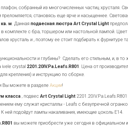
плафон, собранный из многочисленных частиц хрусталя. Свет
 преломляется, становясь еще ярче и насыщеннее. Светов
 кв. м
. Данная
подвесная люстра Art Crystal Light
предпол
 в комплекте с бра, торшером или настольной лампой. Цвет
лов хрусталь и
, поэтому ее стоит подбирать к фурнитуре т
ункциональности и глубины? Сделать его стильным, и, в т
vele crystal
2201.20IV.Pa.Leafs.R801
. Цена от производите
для крепления) и инструкцию по сборке.
и Вы можете в разделе
Акции
!
ум класса
, подвес
Art Crystal Light
2201.20IV.Pa.Leafs.R80
ением ему служат кристаллы - Leafs с безупречной огран
. К ней подойдут лампы накаливания, имеющие цоколь E14.
s.R801
вы можете приобрести уже сегодня в официальном и