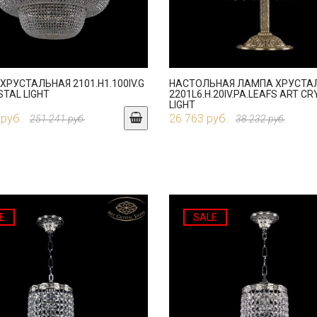
ХРУСТАЛЬНАЯ 2101.H1.100IV.G
НАСТОЛЬНАЯ ЛАМПА ХРУСТА
STAL LIGHT
2201L6.H.20IV.PA.LEAFS ART C
LIGHT
 руб.
26 763 руб.
251 241 руб.
38 232 руб.
E
SALE