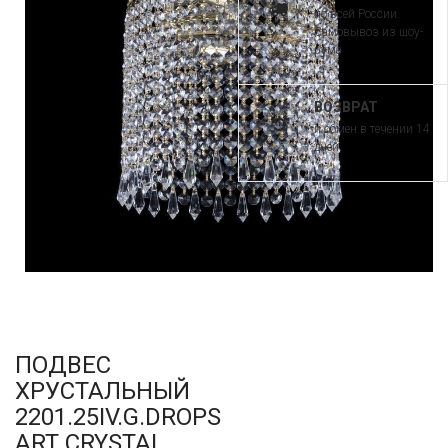
по всей России.
Самовывоз из шоу-
рума
ВОЗВРАТ
и обмен в течении 14
дней
ПОДВЕС
ХРУСТАЛЬНЫЙ
2201.25IV.G.DROPS
ART CRYSTAL