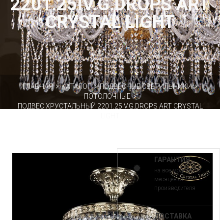
2201.25IV.G.DROPS ART
CRYSTAL LIGHT
ГЛАВНАЯ
КАТАЛОГ
ПОДВЕСНЫЕ СВЕТИЛЬНИКИ
ПОТОЛОЧНЫЕ
ПОДВЕС ХРУСТАЛЬНЫЙ 2201.25IV.G.DROPS ART CRYSTAL
LIGHT
ГАРАНТИЯ
на все модели 30
месяцев от
производителя
ДОСТАВКА