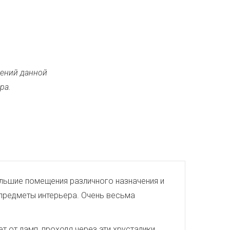
ений данной
ра.
большие помещения различного назначения и
е предметы интерьера. Очень весьма
 от ламп, проходя через эти хрусталики,