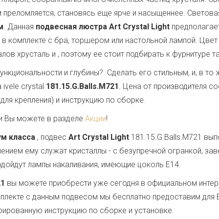
 преломляется, становясь еще ярче и насыщеннее. Светов
м
. Данная
подвесная люстра Art Crystal Light
предполагае
 в комплекте с бра, торшером или настольной лампой. Цвет
лов хрусталь и
, поэтому ее стоит подбирать к фурнитуре т
ункциональности и глубины? Сделать его стильным, и, в т
vele crystal
181.15.G.Balls.M721
. Цена от производителя с
для крепления) и инструкцию по сборке.
и Вы можете в разделе
Акции
!
ум класса
, подвес
Art Crystal Light
181.15.G.Balls.M721 вы
шением ему служат кристаллы - с безупречной огранкой, 
 подойдут лампы накаливания, имеющие цоколь E14.
21
вы можете приобрести уже сегодня в официальном интер
омплекте с данным подвесом мы бесплатно предоставим для
стрированную инструкцию по сборке и установке.