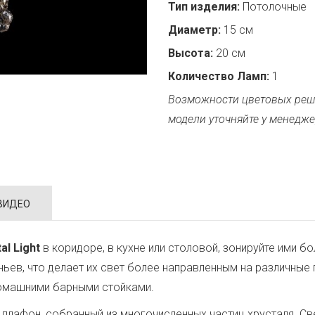
Тип изделия:
Потолочные
Диаметр:
15 см
Высота:
20 см
Количество Ламп:
1
Возможности цветовых реш
модели уточняйте у менедже
ВИДЕО
al Light
в коридоре, в кухне или столовой, зонируйте ими 
еньев, что делает их свет более направленным на различны
омашними барными стойками.
плафон, собранный из многочисленных частиц хрусталя. Свет