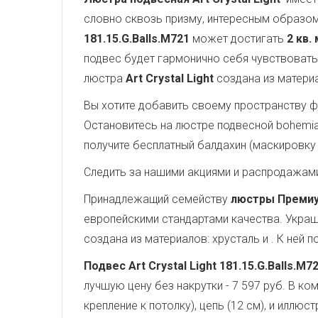
словно сквозь призму, интересным образом
181.15.G.Balls.M721
может достигать
2 кв. 
подвес будет гармонично себя чувствовать
люстра
Art Crystal Light
создана из материа
Вы хотите добавить своему пространству ф
Остановитесь на люстре подвесной bohemia i
получите бесплатный балдахин (маскировку 
Следить за нашими акциями и распродажам
Принадлежащий семейству
люстры Преми
европейскими стандартами качества. Укра
создана из материалов: хрусталь и . К ней
Подвес Art Crystal Light 181.15.G.Balls.M7
лучшую цену без накрутки - 7 597 руб. В к
крепление к потолку), цепь (12 см), и иллю