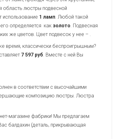
ая область люстры подвесной
т использование
1 ламп
. Любой такой
 его определяется как
золото
. Подвесная
аких же цветов. Цвет подвесок у нее –
.
о же время, классически беспроигрышным?
оставляет
7 597 руб
. Вместе с ней Вы
полнен в соответствии с высочайшими
завершающие композицию люстры. Люстра
нет-магазине фабрики! Мы предлагаем
 Вас балдахин (деталь, прикрывающая