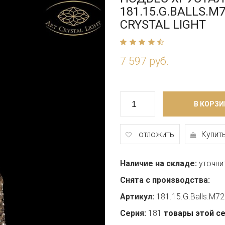
181.15.G.BALLS.M
CRYSTAL LIGHT
7 597 руб.
В КОРЗИ
отложить
Купить
Наличие на складе:
уточни
Снята с производства:
Артикул:
181.15.G.Balls.M7
Серия:
181
товары этой с