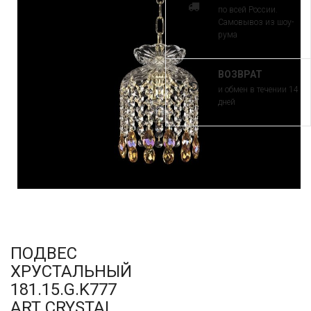
по всей России.
Самовывоз из шоу-
рума
ВОЗВРАТ
и обмен в течении 14
дней
ПОДВЕС
ХРУСТАЛЬНЫЙ
181.15.G.K777
ART CRYSTAL