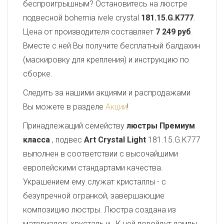
беспроигрышным? Остановитесь на люстре
подвесной bohemia ivele crystal
181.15.G.K777
.
Цена от производителя составляет
7 249 руб
.
Вместе с ней Вы получите бесплатный балдахин
(маскировку для крепления) и инструкцию по
сборке.
Следить за нашими акциями и распродажами
Вы можете в разделе
Акции
!
Принадлежащий семейству
люстры Премиум
класса
, подвес
Art Crystal Light
181.15.G.K777
выполнен в соответствии с высочайшими
европейскими стандартами качества.
Украшением ему служат кристаллы - с
безупречной огранкой, завершающие
композицию люстры. Люстра создана из
материалов: хрусталь и . К ней подойдут лампы