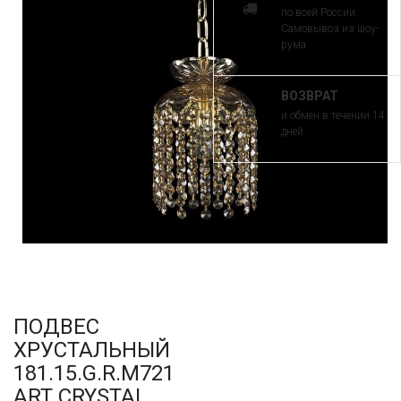
по всей России.
Самовывоз из шоу-
рума
ВОЗВРАТ
и обмен в течении 14
дней
ПОДВЕС
ХРУСТАЛЬНЫЙ
181.15.G.R.M721
ART CRYSTAL