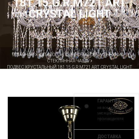
181.15.G.R.M721 ART
CRYSTAL LIGHT
ГЛАВНАЯ
КАТАЛОГ
ПОДВЕСНЫЕ СВЕТИЛЬНИКИ
СТЕКЛЯННАЯ ЧАША
ПОДВЕС ХРУСТАЛЬНЫЙ 181.15.G.R.M721 ART CRYSTAL LIGHT
ГАРАНТИЯ
на все модели 30
месяцев от
производителя
ДОСТАВКА