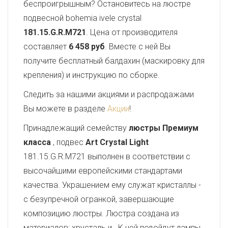
беспроигрышным? Остановитесь на люстре
подвесной bohemia ivele crystal
181.15.G.R.M721
. Цена от производителя
составляет
6 458 руб
. Вместе с ней Вы
получите бесплатный балдахин (маскировку для
крепления) и инструкцию по сборке.
Следить за нашими акциями и распродажами
Вы можете в разделе
Акции
!
Принадлежащий семейству
люстры Премиум
класса
, подвес
Art Crystal Light
181.15.G.R.M721 выполнен в соответствии с
высочайшими европейскими стандартами
качества. Украшением ему служат кристаллы -
с безупречной огранкой, завершающие
композицию люстры. Люстра создана из
материалов: хрусталь и . К ней подойдут лампы