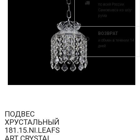
по всей России.
Самовывоз из шоу-
рума
ВОЗВРАТ
и обмен в течении 14
дней
ПОДВЕС
ХРУСТАЛЬНЫЙ
181.15.NI.LEAFS
ART CRYSTAL