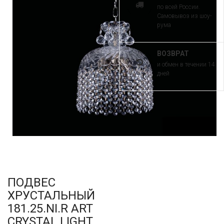
по всей России.
Самовывоз из шоу-
рума
ВОЗВРАТ
и обмен в течении 14
дней
ПОДВЕС
ХРУСТАЛЬНЫЙ
181.25.NI.R ART
CRYSTAL LIGHT