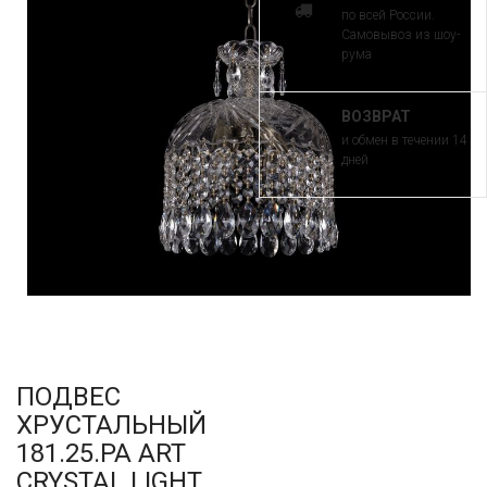
по всей России.
Самовывоз из шоу-
рума
ВОЗВРАТ
и обмен в течении 14
дней
ПОДВЕС
ХРУСТАЛЬНЫЙ
181.25.PA ART
CRYSTAL LIGHT