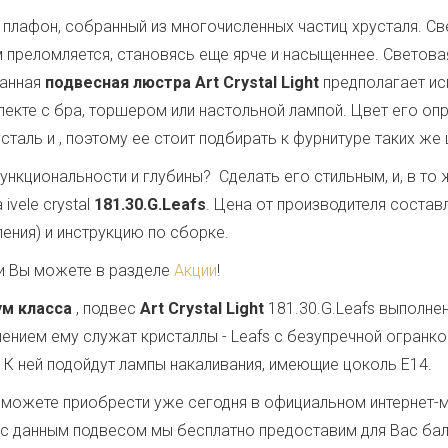
плафон, собранный из многочисленных частиц хрусталя. Свет
 преломляется, становясь еще ярче и насыщеннее. Светов
Данная
подвесная люстра Art Crystal Light
предполагает и
лекте с бра, торшером или настольной лампой. Цвет его оп
сталь и
, поэтому ее стоит подбирать к фурнитуре таких же
ункциональности и глубины? Сделать его стильным, и, в т
vele crystal
181.30.G.Leafs
. Цена от производителя состав
ения) и инструкцию по сборке.
и Вы можете в разделе
Акции
!
ум класса
, подвес
Art Crystal Light
181.30.G.Leafs выполне
ением ему служат кристаллы - Leafs с безупречной огран
. К ней подойдут лампы накаливания, имеющие цоколь E14.
можете приобрести уже сегодня в официальном интернет-
те с данным подвесом мы бесплатно предоставим для Вас ба