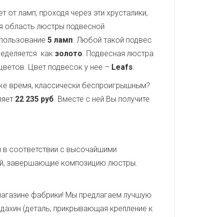
 от ламп, проходя через эти хрусталики,
ая область люстры подвесной
спользование
5 ламп
. Любой такой подвес
ределяется как
золото
. Подвесная люстра
 цветов. Цвет подвесок у нее –
Leafs
.
о же время, классически беспроигрышным?
ляет
22 235 руб
. Вместе с ней Вы получите
н в соответствии с высочайшими
кой, завершающие композицию люстры.
магазине фабрики! Мы предлагаем лучшую
лдахин (деталь, прикрывающая крепление к