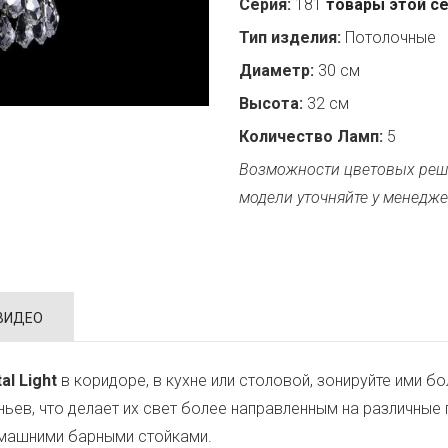
Серия:
181
товары этой с
Тип изделия:
Потолочные
Диаметр:
30 см
Высота:
32 см
Количество Ламп:
5
Возможности цветовых реш
модели уточняйте у менедже
ВИДЕО
al Light
в коридоре, в кухне или столовой, зонируйте ими 
еньев, что делает их свет более направленным на различные
омашними барными стойками.