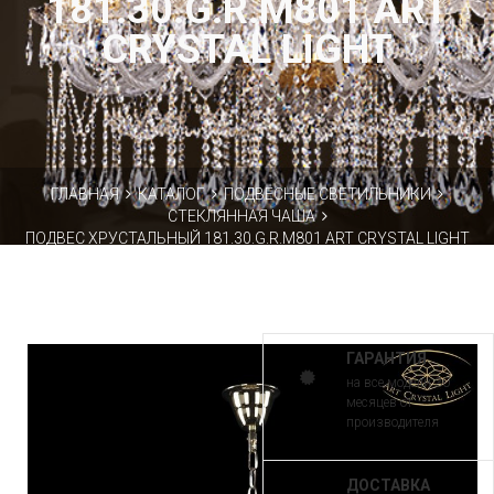
181.30.G.R.M801 ART
CRYSTAL LIGHT
ГЛАВНАЯ
КАТАЛОГ
ПОДВЕСНЫЕ СВЕТИЛЬНИКИ
СТЕКЛЯННАЯ ЧАША
ПОДВЕС ХРУСТАЛЬНЫЙ 181.30.G.R.M801 ART CRYSTAL LIGHT
ГАРАНТИЯ
на все модели 30
месяцев от
производителя
ДОСТАВКА