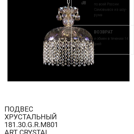
по всей России.
Самовывоз из шоу-
рума
ВОЗВРАТ
и обмен в течении 14
дней
ПОДВЕС
ХРУСТАЛЬНЫЙ
181.30.G.R.M801
ART CRYSTAL