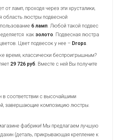
 от ламп, проходя через эти хрусталики,
ая область люстры подвесной
спользование
6 ламп
. Любой такой подвес
ределяется как
золото
. Подвесная люстра
 цветов. Цвет подвесок у нее –
Drops
.
о же время, классически беспроигрышным?
ляет
29 726 руб
. Вместе с ней Вы получите
н в соответствии с высочайшими
кой, завершающие композицию люстры.
магазине фабрики! Мы предлагаем лучшую
лдахин (деталь, прикрывающая крепление к