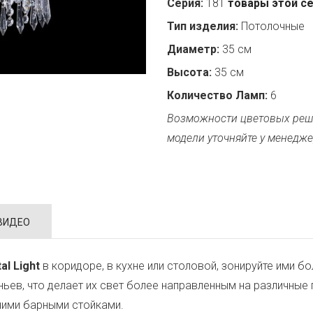
Серия:
181
товары этой с
Тип изделия:
Потолочные
Диаметр:
35 см
Высота:
35 см
Количество Ламп:
6
Возможности цветовых реш
модели уточняйте у менедже
ВИДЕО
al Light
в коридоре, в кухне или столовой, зонируйте ими 
еньев, что делает их свет более направленным на различные
ними барными стойками.