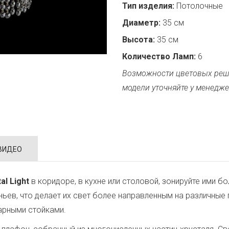
Тип изделия:
Потолочные
Диаметр:
35 см
Высота:
35 см
Количество Ламп:
6
Возможности цветовых реш
модели уточняйте у менедже
ВИДЕО
al Light
в коридоре, в кухне или столовой, зонируйте ими 
еньев, что делает их свет более направленным на различны
арными стойками.