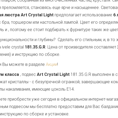
плафон, собранный из многочисленных частиц хрусталя. Свет
 преломляется, становясь еще ярче и насыщеннее. Светов
я люстра Art Crystal Light
предполагает использование
6 
с бра, торшером или настольной лампой. Цвет его определ
ль и
, поэтому ее стоит подбирать к фурнитуре таких же цве
ункциональности и глубины? Сделать его стильным, и, в т
vele crystal
181.35.G.R
. Цена от производителя составляет
ения) и инструкцию по сборке.
и Вы можете в разделе
Акции
!
ум класса
, подвес
Art Crystal Light
181.35.G.R выполнен в
ужат кристаллы - с безупречной огранкой, завершающие ко
ампы накаливания, имеющие цоколь E14.
те приобрести уже сегодня в официальном интернет-магаз
данным подвесом мы бесплатно предоставим для Вас балдахи
 инструкцию по сборке и установке.