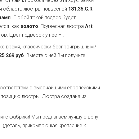
 от ламп, проходя через эти хрусталики,
ая область люстры подвесной
181.35.G.R
ламп
. Любой такой подвес будет
яется как
золото
. Подвесная люстра
Art
тов. Цвет подвесок у нее –
.
о же время, классически беспроигрышным?
25 269 руб
. Вместе с ней Вы получите
 соответствии с высочайшими европейскими
мпозицию люстры. Люстра создана из
ине фабрики! Мы предлагаем лучшую цену
н (деталь, прикрывающая крепление к