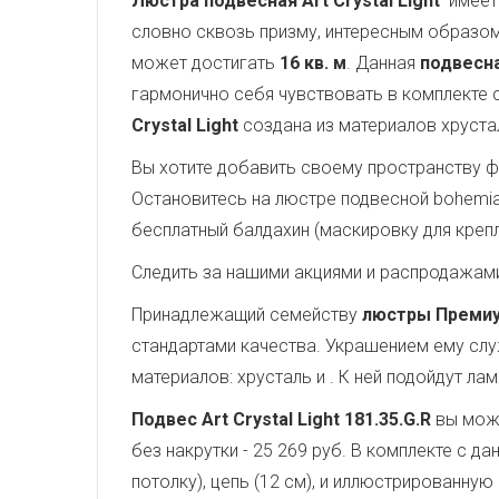
Люстра подвесная Art Crystal Light
имеет 
словно сквозь призму, интересным образом
может достигать
16 кв. м
. Данная
подвесна
гармонично себя чувствовать в комплекте 
Crystal Light
создана из материалов хруста
Вы хотите добавить своему пространству ф
Остановитесь на люстре подвесной bohemia i
бесплатный балдахин (маскировку для крепл
Следить за нашими акциями и распродажам
Принадлежащий семейству
люстры Преми
стандартами качества. Украшением ему сл
материалов: хрусталь и . К ней подойдут л
Подвес Art Crystal Light 181.35.G.R
вы може
без накрутки - 25 269 руб. В комплекте с 
потолку), цепь (12 см), и иллюстрированную