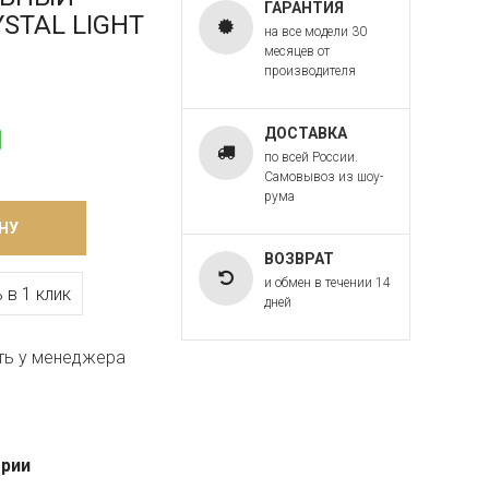
ГАРАНТИЯ
YSTAL LIGHT
на все модели 30
месяцев от
производителя
ДОСТАВКА
по всей России.
Самовывоз из шоу-
рума
НУ
ВОЗВРАТ
и обмен в течении 14
 в 1 клик
дней
ть у менеджера
ерии