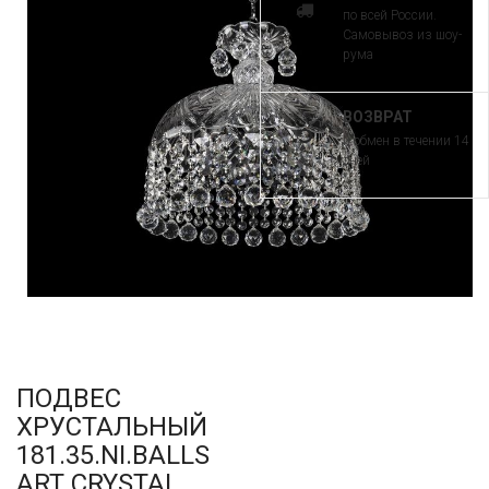
по всей России.
Самовывоз из шоу-
рума
ВОЗВРАТ
и обмен в течении 14
дней
ПОДВЕС
ХРУСТАЛЬНЫЙ
181.35.NI.BALLS
ART CRYSTAL