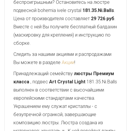
беспроигрышным? Остановитесь на люстре
подвесной bohemia ivele crystal
181.35.Ni.Balls
.
Цена от производителя составляет
29 726 руб
.
Вместе с ней Вы получите бесплатный балдахин
(маскировку для крепления) и инструкцию по
сборке.
Следить за нашими акциями и распродажами
Вы можете в разделе
Акции
!
Принадлежащий семейству
люстры Премиум
класса
, подвес
Art Crystal Light
181.35.Ni.Balls
выполнен в соответствии с высочайшими
европейскими стандартами качества.
Украшением ему служат кристаллы - с
безупречной огранкой, завершающие
композицию люстры. Люстра создана из
материалов: хрусталь и . К ней подойдут лампы