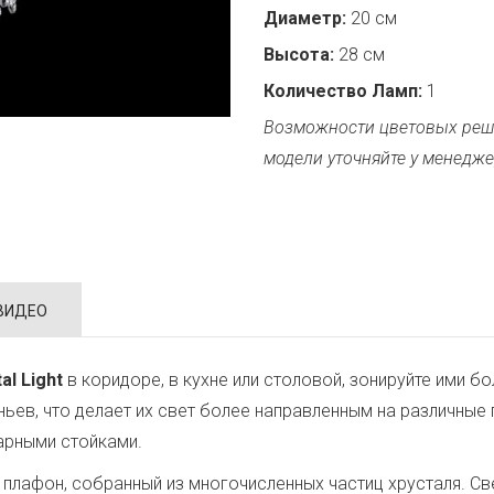
Диаметр:
20 см
Высота:
28 см
Количество Ламп:
1
Возможности цветовых реш
модели уточняйте у менедже
ВИДЕО
al Light
в коридоре, в кухне или столовой, зонируйте ими 
еньев, что делает их свет более направленным на различны
арными стойками.
плафон, собранный из многочисленных частиц хрусталя. Свет