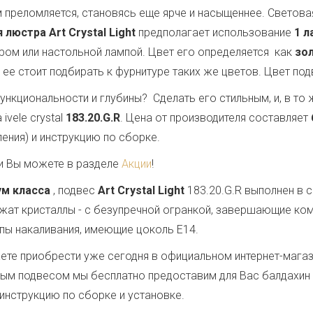
 преломляется, становясь еще ярче и насыщеннее. Светов
 люстра Art Crystal Light
предполагает использование
1 л
ером или настольной лампой. Цвет его определяется как
зо
у ее стоит подбирать к фурнитуре таких же цветов. Цвет по
ункциональности и глубины? Сделать его стильным, и, в т
vele crystal
183.20.G.R
. Цена от производителя составляет
ения) и инструкцию по сборке.
и Вы можете в разделе
Акции
!
ум класса
, подвес
Art Crystal Light
183.20.G.R выполнен в
ужат кристаллы - с безупречной огранкой, завершающие ко
ампы накаливания, имеющие цоколь E14.
те приобрести уже сегодня в официальном интернет-магаз
анным подвесом мы бесплатно предоставим для Вас балдахин
 инструкцию по сборке и установке.