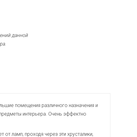
ений данной
ра.
большие помещения различного назначения и
е предметы интерьера. Очень эффектно
 от ламп, проходя через эти хрусталики,