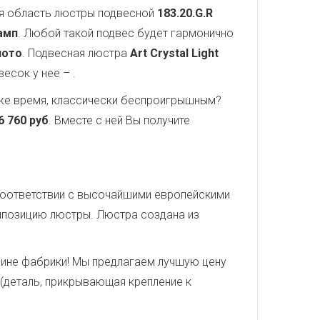
ая область люстры подвесной
183.20.G.R
амп
. Любой такой подвес будет гармонично
лото
. Подвесная люстра
Art Crystal Light
двесок у нее –
.
о же время, классически беспроигрышным?
6 760 руб
. Вместе с ней Вы получите
 соответствии с высочайшими европейскими
мпозицию люстры. Люстра создана из
ине фабрики! Мы предлагаем лучшую цену
 (деталь, прикрывающая крепление к