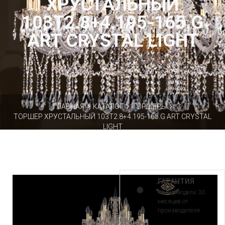
ХРУСТАЛЬНЫЙ
103T2.8+4.195-165.G
ART CRYSTAL LIGHT
ГЛАВНАЯ
КАТАЛОГ
ТОРШЕРЫ
ТОРШЕР ХРУСТАЛЬНЫЙ 103T2.8+4.195-165.G ART CRYSTAL
LIGHT
ГАРАНТИЯ
на все модели 30
месяцев от
производителя