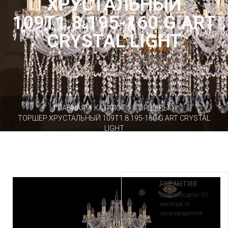
ХРУСТАЛЬНЫЙ
109T1.8.195-160.G ART
CRYSTAL LIGHT
ГЛАВНАЯ
КАТАЛОГ
ТОРШЕРЫ
ТОРШЕР ХРУСТАЛЬНЫЙ 109T1.8.195-160.G ART CRYSTAL
LIGHT
ГАРАНТИЯ
на все модели 30
месяцев от
производителя