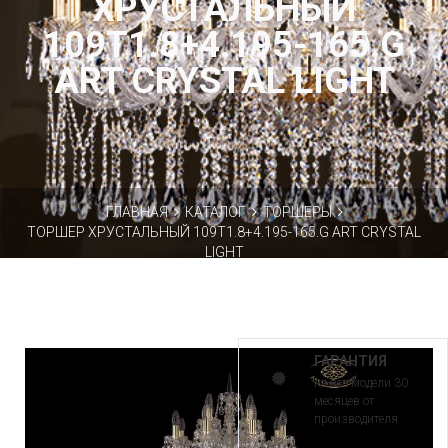
ХРУСТАЛЬНЫЙ
109T1.8+4.195-165.G
ART CRYSTAL LIGHT
ГЛАВНАЯ
КАТАЛОГ
ТОРШЕРЫ
ТОРШЕР ХРУСТАЛЬНЫЙ 109T1.8+4.195-165.G ART CRYSTAL
LIGHT
ГАРАНТИЯ
на все модели 30
месяцев от
производителя