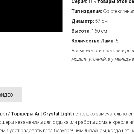
Серия:
109
товары этой с
Тип изделия:
Со стеклянн
Диаметр:
57 см
Высота:
160 см
Количество Ламп:
6
Возможности цветовых реш
модели уточняйте у менедже
ВИДЕО
свет?
Торшеры Art Crystal Light
не только замечательно спр
шеры незаменимы для отдыха или работы дома в кресле ил
ем будет радовать глаз безупречным дизайном, когда нет 