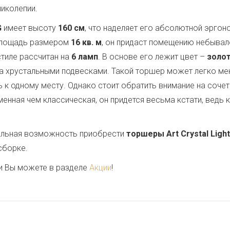
иколепии.
G
имеет высоту
160 см
, что наделяет его абсолютной эрго
 площадь размером
16 кв. м
, он придаст помещению небывал
стиле рассчитан на
6 ламп
. В основе его лежит цвет –
золо
а хрустальными подвесками. Такой торшер может легко ме
 к одному месту. Однако стоит обратить внимание на сочет
нная чем классическая, он придется весьма кстати, ведь к
кальная возможность приобрести
торшеры Art Crystal Light
сборке.
и Вы можете в разделе
Акции
!