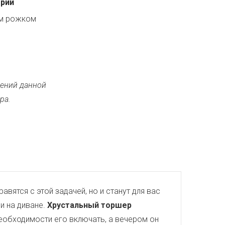
ерии
ым рожком
ений данной
ра.
авятся с этой задачей, но и станут для вас
и на диване.
Хрустальный торшер
необходимости его включать, а вечером он