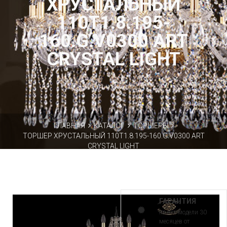
ХРУСТАЛЬНЫЙ
110T1.8.195-
160.G.V0300 ART
CRYSTAL LIGHT
ГЛАВНАЯ
КАТАЛОГ
ТОРШЕРЫ
ТОРШЕР ХРУСТАЛЬНЫЙ 110T1.8.195-160.G.V0300 ART
CRYSTAL LIGHT
ГАРАНТИЯ
на все модели 30
месяцев от