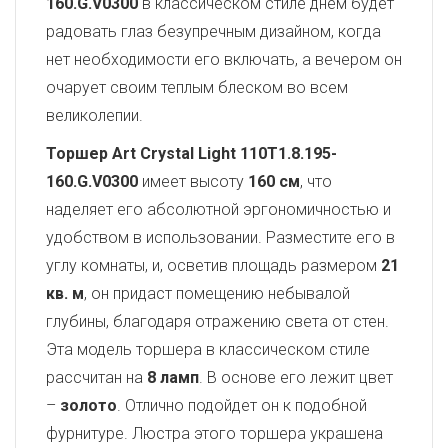
160.G.V0300
в классическом стиле днем будет
радовать глаз безупречным дизайном, когда
нет необходимости его включать, а вечером он
очарует своим теплым блеском во всем
великолепии.
Торшер Art Crystal Light 110T1.8.195-
160.G.V0300
имеет высоту
160 см
, что
наделяет его абсолютной эргономичностью и
удобством в использовании. Разместите его в
углу комнаты, и, осветив площадь размером
21
кв. м
, он придаст помещению небывалой
глубины, благодаря отражению света от стен.
Эта модель торшера в классическом стиле
рассчитан на
8 ламп
. В основе его лежит цвет
–
золото
. Отлично подойдет он к подобной
фурнитуре. Люстра этого торшера украшена