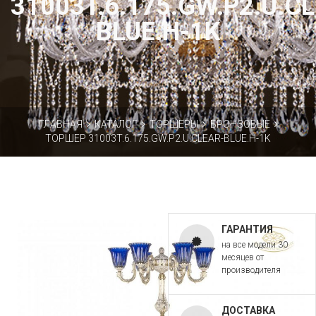
31003T.6.175.GW.P2.U.C
BLUE.H-1K
ГЛАВНАЯ
КАТАЛОГ
ТОРШЕРЫ
БРОНЗОВЫЕ
ТОРШЕР 31003T.6.175.GW.P2.U.CLEAR-BLUE.H-1K
ГАРАНТИЯ
на все модели 30
месяцев от
производителя
ДОСТАВКА