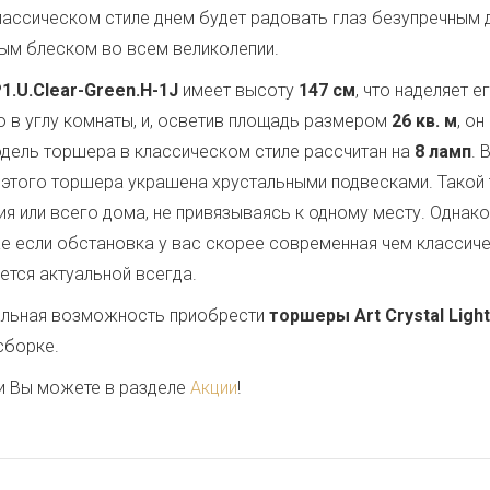
лассическом стиле днем будет радовать глаз безупречным 
лым блеском во всем великолепии.
P1.U.Clear-Green.H-1J
имеет высоту
147 см
, что наделяет 
 в углу комнаты, и, осветив площадь размером
26 кв. м
, о
одель торшера в классическом стиле рассчитан на
8 ламп
. 
 этого торшера украшена хрустальными подвесками. Такой
 или всего дома, не привязываясь к одному месту. Однако
е если обстановка у вас скорее современная чем классичес
ется актуальной всегда.
кальная возможность приобрести
торшеры Art Crystal Light
сборке.
и Вы можете в разделе
Акции
!