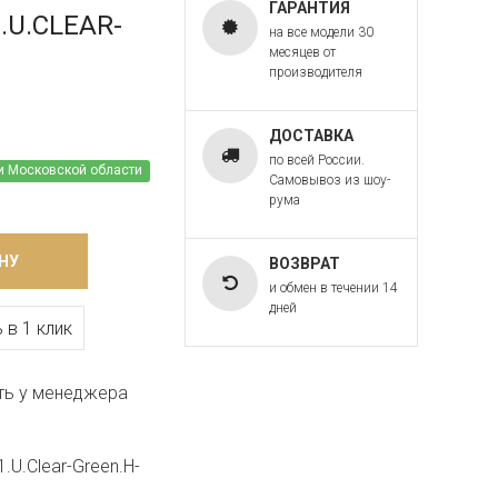
ГАРАНТИЯ
1.U.CLEAR-
на все модели 30
месяцев от
производителя
ДОСТАВКА
по всей России.
и Московской области
Самовывоз из шоу-
рума
НУ
ВОЗВРАТ
и обмен в течении 14
дней
 в 1 клик
ть у менеджера
.U.Clear-Green.H-