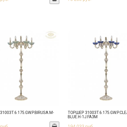
1003T.6.175.GW.P.BIRUSA.M-
ТОРШЕР 31003T.6.175.GW.P.CLE
BLUE.H-1J.FA3M
 руб.
194 033 руб.