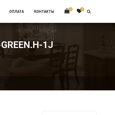
Тел:
+7 926-002-63-43
0
0
ОПЛАТА
КОНТАКТЫ
-GREEN.H-1J