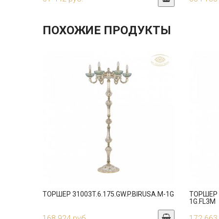
ПОХОЖИЕ ПРОДУКТЫ
ТОРШЕР 31003T.6.175.GW.P.BIRUSA.M-1G
ТОРШЕР 3
1G.FL3M
168 924 руб.
172 663