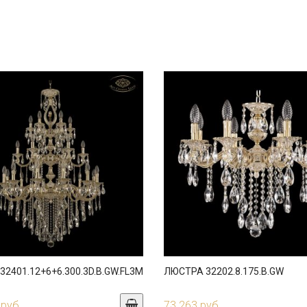
2401.12+6+6.300.3D.B.GW.FL3M
ЛЮСТРА 32202.8.175.B.GW
 руб.
73 263 руб.