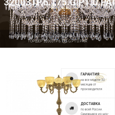
32003TP.6.175.G.P1.U.PA
ГЛАВНАЯ
КАТАЛОГ
ТОРШЕРЫ
БРОНЗОВЫЕ
ТОРШЕР 32003TP.6.175.G.P1.U.PAIR
ГАРАНТИЯ
на все модели 30
месяцев от
производителя
ДОСТАВКА
по всей России.
Самовывоз из шоу-