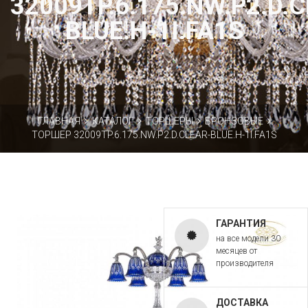
32009TP.6.175.NW.P2.D.
BLUE.H-1I.FA1S
ГЛАВНАЯ
КАТАЛОГ
ТОРШЕРЫ
БРОНЗОВЫЕ
ТОРШЕР 32009TP.6.175.NW.P2.D.CLEAR-BLUE.H-1I.FA1S
ГАРАНТИЯ
на все модели 30
месяцев от
производителя
ДОСТАВКА