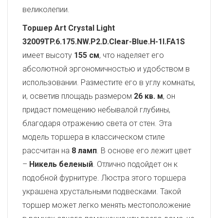
великолепии.
Торшер Art Crystal Light
32009TP.6.175.NW.P2.D.Clear-Blue.H-1I.FA1S
имеет высоту
155 см
, что наделяет его
абсолютной эргономичностью и удобством в
использовании. Разместите его в углу комнаты,
и, осветив площадь размером
26 кв. м
, он
придаст помещению небывалой глубины,
благодаря отражению света от стен. Эта
модель торшера в классическом стиле
рассчитан на
8 ламп
. В основе его лежит цвет
–
Никель беленый
. Отлично подойдет он к
подобной фурнитуре. Люстра этого торшера
украшена хрустальными подвесками. Такой
торшер может легко менять местоположение