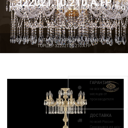
32202T.10.210.A.FP
ГЛАВНАЯ
КАТАЛОГ
ТОРШЕРЫ
БРОНЗОВЫЕ
ТОРШЕР 32202T.10.210.A.FP
ГАРАНТИЯ
на все модели 30
месяцев от
производителя
ДОСТАВКА
по всей России.
Самовывоз из шоу-