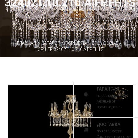
32402T.10.210.A.FP.FH1S
ГЛАВНАЯ
КАТАЛОГ
ТОРШЕРЫ
БРОНЗОВЫЕ
ТОРШЕР 32402T.10.210.A.FP.FH1S
ГАРАНТИЯ
на все модели 30
месяцев от
производителя
ДОСТАВКА
по всей России.
Самовывоз из шоу-