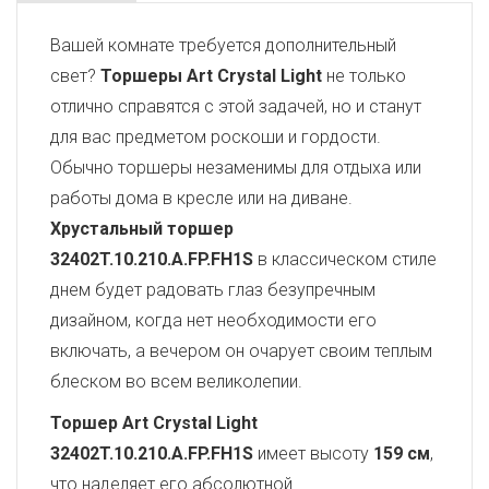
Вашей комнате требуется дополнительный
свет?
Торшеры Art Crystal Light
не только
отлично справятся с этой задачей, но и станут
для вас предметом роскоши и гордости.
Обычно торшеры незаменимы для отдыха или
работы дома в кресле или на диване.
Хрустальный торшер
32402T.10.210.A.FP.FH1S
в классическом стиле
днем будет радовать глаз безупречным
дизайном, когда нет необходимости его
включать, а вечером он очарует своим теплым
блеском во всем великолепии.
Торшер Art Crystal Light
32402T.10.210.A.FP.FH1S
имеет высоту
159 см
,
что наделяет его абсолютной