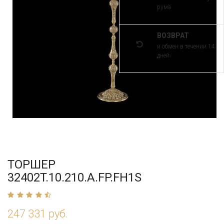
рума
ВОЗВРАТ
и обмен в течении 14
дней
ТОРШЕР
32402T.10.210.A.FP.FH1S
247 331 руб.