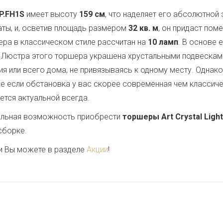
FP.FH1S
имеет высоту
159 см
, что наделяет его абсолютной
аты, и, осветив площадь размером
32 кв. м
, он придаст по
ера в классическом стиле рассчитан на
10 ламп
. В основе 
. Люстра этого торшера украшена хрустальными подвескам
 или всего дома, не привязываясь к одному месту. Однако
е если обстановка у вас скорее современная чем классичес
ется актуальной всегда.
кальная возможность приобрести
торшеры Art Crystal Light
сборке.
и Вы можете в разделе
Акции
!