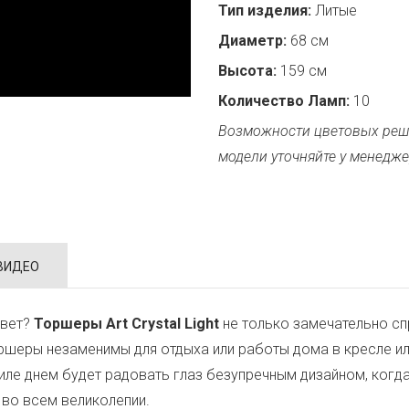
Тип изделия:
Литые
Диаметр:
68 см
Высота:
159 см
Количество Ламп:
10
Возможности цветовых реш
модели уточняйте у менедже
ВИДЕО
свет?
Торшеры Art Crystal Light
не только замечательно спр
шеры незаменимы для отдыха или работы дома в кресле ил
иле днем будет радовать глаз безупречным дизайном, когда
во всем великолепии.