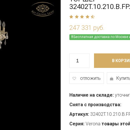
32402T.10.210.B.FP
247 331 руб.
Бесплатная доставка по Москве 
В КОРЗИ
отложить
Купить
Наличие на складе:
уточни
Снята с производства:
Артикул:
32402T.10.210.B.F
Серия:
Verona
товары этой