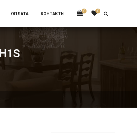
Тел:
+7 926-002-63-43
0
0
ОПЛАТА
КОНТАКТЫ
FH1S