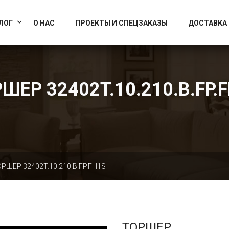
info@artcrystallight.ru
Доставка по всей России
ЛОГ
О НАС
ПРОЕКТЫ И СПЕЦЗАКАЗЫ
ДОСТАВКА
ШЕР 32402T.10.210.B.FP.
РШЕР 32402T.10.210.B.FP.FH1S
ТОРШЕР