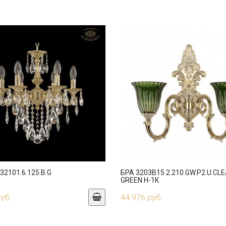
2101.6.125.B.G
БРА 3203B15.2.210.GW.P2.U.CL
GREEN.H-1K
руб.
44 976 руб.