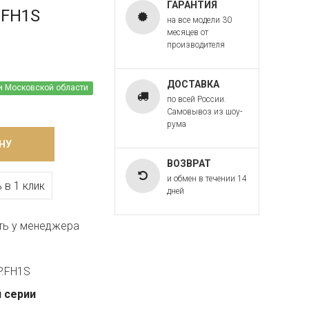
ГАРАНТИЯ
.FH1S
на все модели 30
месяцев от
производителя
ДОСТАВКА
и Московской области
по всей России.
Самовывоз из шоу-
рума
НУ
ВОЗВРАТ
и обмен в течении 14
 в 1 клик
дней
ть у менеджера
P.FH1S
 серии