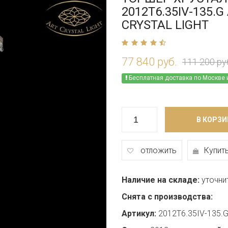
2012T6.35IV-135.G
CRYSTAL LIGHT
77 840 руб.
111 200 ру
Бесплатная доставка по Москве 
В КОРЗИ
отложить
Купить
Наличие на складе:
уточни
Снята с производства:
Артикул:
2012T6.35IV-135.