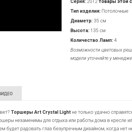
Серия:
2012
товары этой 
Тип изделия:
Потолочные
Диаметр:
35 см
Высота:
135 см
Количество Ламп:
4
Возможности цветовых реш
модели уточняйте у менедже
ВИДЕО
свет?
Торшеры Art Crystal Light
не только удачно справятся 
шеры незаменимы для отдыха или работы дома в кресле ил
ем будет радовать глаз безупречным дизайном, когда нет 