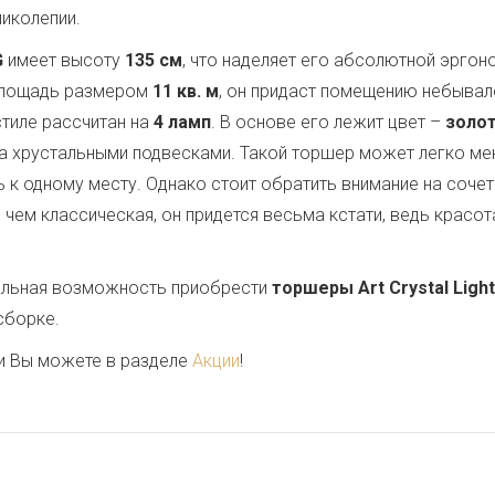
иколепии.
G
имеет высоту
135 см
, что наделяет его абсолютной эрго
 площадь размером
11 кв. м
, он придаст помещению небывал
стиле рассчитан на
4 ламп
. В основе его лежит цвет –
золо
а хрустальными подвесками. Такой торшер может легко ме
 к одному месту. Однако стоит обратить внимание на сочет
чем классическая, он придется весьма кстати, ведь красота
кальная возможность приобрести
торшеры Art Crystal Light
сборке.
и Вы можете в разделе
Акции
!