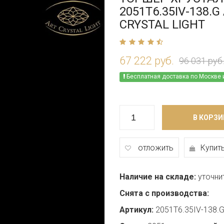
2051T6.35IV-138.G
CRYSTAL LIGHT
67 222 руб.
96 031 руб.
Бесплатная доставка по Москве 
В КОРЗИ
отложить
Купить
Наличие на складе:
уточни
Снята с производства:
Артикул:
2051T6.35IV-138.