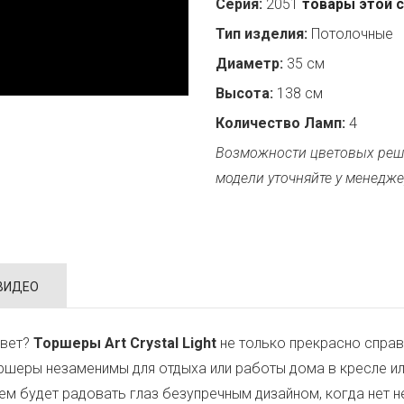
Серия:
2051
товары этой 
Тип изделия:
Потолочные
Диаметр:
35 см
Высота:
138 см
Количество Ламп:
4
Возможности цветовых реш
модели уточняйте у менедже
ВИДЕО
свет?
Торшеры Art Crystal Light
не только прекрасно справя
шеры незаменимы для отдыха или работы дома в кресле ил
ем будет радовать глаз безупречным дизайном, когда нет 