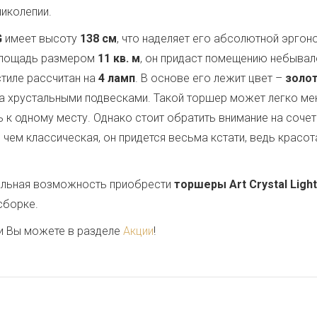
иколепии.
G
имеет высоту
138 см
, что наделяет его абсолютной эрго
 площадь размером
11 кв. м
, он придаст помещению небывал
стиле рассчитан на
4 ламп
. В основе его лежит цвет –
золо
а хрустальными подвесками. Такой торшер может легко ме
 к одному месту. Однако стоит обратить внимание на сочет
чем классическая, он придется весьма кстати, ведь красота
кальная возможность приобрести
торшеры Art Crystal Light
сборке.
и Вы можете в разделе
Акции
!