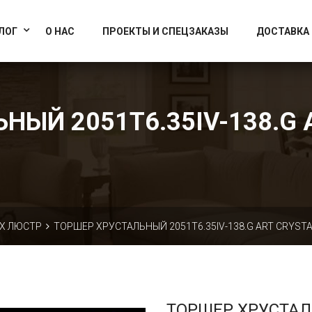
info@artcrystallight.ru
Доставка по всей России
ЛОГ
О НАС
ПРОЕКТЫ И СПЕЦЗАКАЗЫ
ДОСТАВКА
ЫЙ 2051T6.35IV-138.G 
Х ЛЮСТР
ТОРШЕР ХРУСТАЛЬНЫЙ 2051T6.35IV-138.G ART CRYSTA
ТОРШЕР ХРУСТА