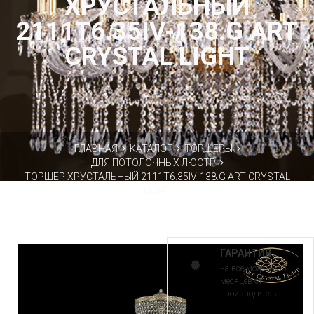
ХРУСТАЛЬНЫЙ
2111T6.35IV-138.G ART
CRYSTAL LIGHT
ГЛАВНАЯ
КАТАЛОГ
ТОРШЕРЫ
ДЛЯ ПОТОЛОЧНЫХ ЛЮСТР
ТОРШЕР ХРУСТАЛЬНЫЙ 2111T6.35IV-138.G ART CRYSTAL
LIGHT
ГАРАНТИЯ
на все модели 30
месяцев от
производителя