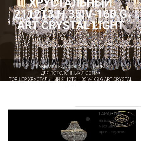
ХРУСТАЛЬНЫЙ
2112T3.H.35IV-168.G
ART CRYSTAL LIGHT
ГЛАВНАЯ
КАТАЛОГ
ТОРШЕРЫ
ДЛЯ ПОТОЛОЧНЫХ ЛЮСТР
ТОРШЕР ХРУСТАЛЬНЫЙ 2112T3.H.35IV-168.G ART CRYSTAL
LIGHT
ГАРАНТИЯ
на все модели 30
месяцев от
производителя