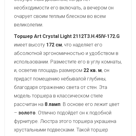
необходимости его включать, а вечером он
очарует своим теплым блеском во всем
великолепии.
Торшер Art Crystal Light 2112T3.H.45IV-172.G
имеет высоту
172 см
, что наделяет его
абсолютной эргономичностью и удобством в
использовании. Разместите его в углу комнаты,
и, осветив площадь размером
22 кв. м
, он
придаст помещению небывалой глубины,
благодаря отражению света от стен. Эта
модель торшера в классическом стиле
рассчитан на
8 ламп
. В основе его лежит цвет
–
золото
. Отлично подойдет он к подобной
фурнитуре. Люстра этого торшера украшена
хрустальными подвесками. Такой торшер