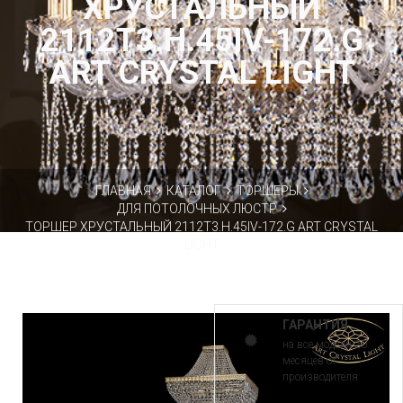
ХРУСТАЛЬНЫЙ
2112T3.H.45IV-172.G
ART CRYSTAL LIGHT
ГЛАВНАЯ
КАТАЛОГ
ТОРШЕРЫ
ДЛЯ ПОТОЛОЧНЫХ ЛЮСТР
ТОРШЕР ХРУСТАЛЬНЫЙ 2112T3.H.45IV-172.G ART CRYSTAL
LIGHT
ГАРАНТИЯ
на все модели 30
месяцев от
производителя