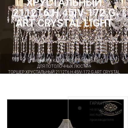
ХРУСТАЛЬНЫЙ
2112T6.H.45IV-172.G
ART CRYSTAL LIGHT
ГЛАВНАЯ
КАТАЛОГ
ТОРШЕРЫ
ДЛЯ ПОТОЛОЧНЫХ ЛЮСТР
ТОРШЕР ХРУСТАЛЬНЫЙ 2112T6.H.45IV-172.G ART CRYSTAL
LIGHT
ГАРАНТИЯ
на все модели 30
месяцев от
производителя