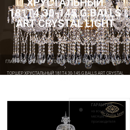
ХРУСТАЛЬНЫЙ
181T4.30-145.G.BALLS
ART CRYSTAL LIGHT
ГЛАВНАЯ
КАТАЛОГ
ТОРШЕРЫ
СО СТЕКЛЯННОЙ ЧАШЕЙ
ТОРШЕР ХРУСТАЛЬНЫЙ 181T4.30-145.G.BALLS ART CRYSTAL
LIGHT
ГАРАНТИЯ
на все модели 30
месяцев от
производителя